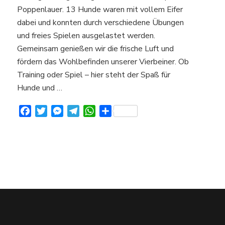
auf
Poppenlauer. 13 Hunde waren mit vollem Eifer
unserem
dabei und konnten durch verschiedene Übungen
Hundeplatz
und freies Spielen ausgelastet werden.
in
Gemeinsam genießen wir die frische Luft und
Poppenlauer
fördern das Wohlbefinden unserer Vierbeiner. Ob
Training oder Spiel – hier steht der Spaß für
Hunde und …
Facebook
Twitter
Messenger
Telegram
WhatsApp
Teilen