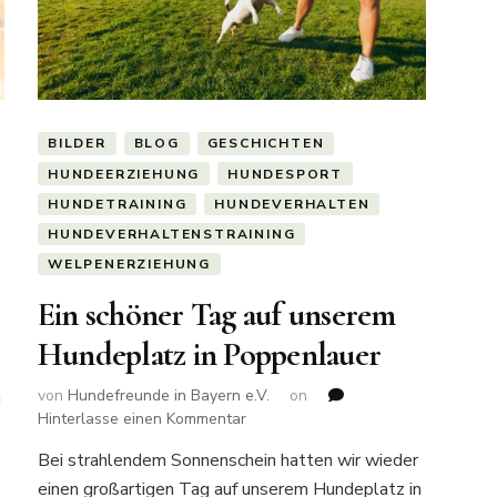
BILDER
BLOG
GESCHICHTEN
HUNDEERZIEHUNG
HUNDESPORT
HUNDETRAINING
HUNDEVERHALTEN
HUNDEVERHALTENSTRAINING
WELPENERZIEHUNG
Ein schöner Tag auf unserem
Hundeplatz in Poppenlauer
n
von
Hundefreunde in Bayern e.V.
on
zu
Hinterlasse einen Kommentar
Ein
Bei strahlendem Sonnenschein hatten wir wieder
schöner
einen großartigen Tag auf unserem Hundeplatz in
Tag