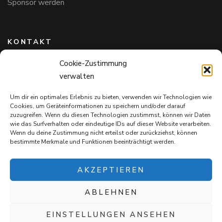
Sponsor werden
KONTAKT
Cookie-Zustimmung
Hundefreunde in Bayern e.V.
verwalten
Markus Willi Ebert
Märzgasse 2
Um dir ein optimales Erlebnis zu bieten, verwenden wir Technologien wie
97711 Maßbach
Cookies, um Geräteinformationen zu speichern und/oder darauf
+49 172 85 64 937
zuzugreifen. Wenn du diesen Technologien zustimmst, können wir Daten
wie das Surfverhalten oder eindeutige IDs auf dieser Website verarbeiten.
Hundefreundeinbayern@web.de
Wenn du deine Zustimmung nicht erteilst oder zurückziehst, können
bestimmte Merkmale und Funktionen beeinträchtigt werden.
AKZEPTIEREN
ABLEHNEN
Mit jedem Einkauf auf
Snack4Dogs.de
unterstützt ihr die
Hundefreunde in Bayern e.V. – und verwöhnt eure Fellnasen!
EINSTELLUNGEN ANSEHEN