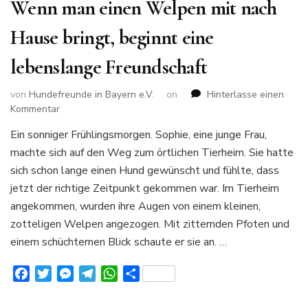
Wenn man einen Welpen mit nach
Hause bringt, beginnt eine
lebenslange Freundschaft
von
Hundefreunde in Bayern e.V.
on
Hinterlasse einen
zu
Kommentar
Wenn
Ein sonniger Frühlingsmorgen. Sophie, eine junge Frau,
man
machte sich auf den Weg zum örtlichen Tierheim. Sie hatte
einen
Welpen
sich schon lange einen Hund gewünscht und fühlte, dass
mit
jetzt der richtige Zeitpunkt gekommen war. Im Tierheim
nach
angekommen, wurden ihre Augen von einem kleinen,
Hause
zotteligen Welpen angezogen. Mit zitternden Pfoten und
bringt,
beginnt
einem schüchternen Blick schaute er sie an. …
eine
lebenslange
Facebook
Twitter
Messenger
Telegram
WhatsApp
Teilen
Freundschaft