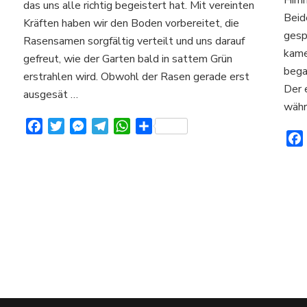
das uns alle richtig begeistert hat. Mit vereinten
Bayern
Beid
Kräften haben wir den Boden vorbereitet, die
e.V.:
gesp
Rasensamen sorgfältig verteilt und uns darauf
Ein
kame
erfolgreicher
gefreut, wie der Garten bald in sattem Grün
Start
bega
erstrahlen wird. Obwohl der Rasen gerade erst
in
Der 
ausgesät …
die
währ
Gartensaison
Facebook
Twitter
Messenger
Telegram
WhatsApp
Teilen