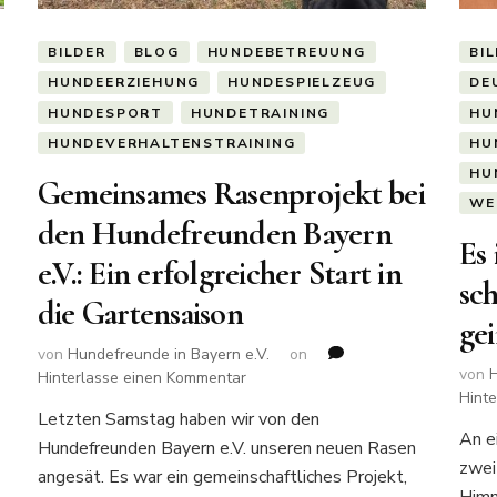
BILDER
BLOG
HUNDEBETREUUNG
BI
HUNDEERZIEHUNG
HUNDESPIELZEUG
DE
HUNDESPORT
HUNDETRAINING
HU
HUNDEVERHALTENSTRAINING
HU
HU
Gemeinsames Rasenprojekt bei
WE
den Hundefreunden Bayern
Es
e.V.: Ein erfolgreicher Start in
sc
die Gartensaison
gei
von
Hundefreunde in Bayern e.V.
on
von
H
zu
Hinterlasse einen Kommentar
Hint
Gemeinsames
Letzten Samstag haben wir von den
Rasenprojekt
An e
Hundefreunden Bayern e.V. unseren neuen Rasen
bei
zwei
den
angesät. Es war ein gemeinschaftliches Projekt,
Hundefreunden
Himm