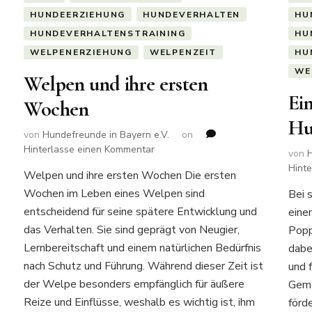
HUNDEERZIEHUNG
HUNDEVERHALTEN
HU
HUNDEVERHALTENSTRAINING
HU
WELPENERZIEHUNG
WELPENZEIT
HU
WE
Welpen und ihre ersten
Ei
Wochen
Hu
von
Hundefreunde in Bayern e.V.
on
zu
Hinterlasse einen Kommentar
von
H
Welpen
Hint
Welpen und ihre ersten Wochen Die ersten
und
Wochen im Leben eines Welpen sind
ihre
Bei 
ersten
entscheidend für seine spätere Entwicklung und
eine
Wochen
das Verhalten. Sie sind geprägt von Neugier,
Popp
Lernbereitschaft und einem natürlichen Bedürfnis
dabe
nach Schutz und Führung. Während dieser Zeit ist
und 
der Welpe besonders empfänglich für äußere
Geme
Reize und Einflüsse, weshalb es wichtig ist, ihm
förd