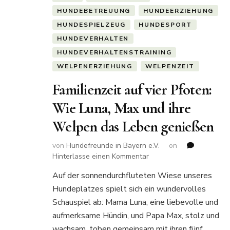
HUNDEBETREUUNG
HUNDEERZIEHUNG
HUNDESPIELZEUG
HUNDESPORT
HUNDEVERHALTEN
HUNDEVERHALTENSTRAINING
WELPENERZIEHUNG
WELPENZEIT
Familienzeit auf vier Pfoten:
Wie Luna, Max und ihre
Welpen das Leben genießen
von
Hundefreunde in Bayern e.V.
on
zu
Hinterlasse einen Kommentar
Familienzeit
Auf der sonnendurchfluteten Wiese unseres
auf
Hundeplatzes spielt sich ein wundervolles
vier
Pfoten:
Schauspiel ab: Mama Luna, eine liebevolle und
Wie
aufmerksame Hündin, und Papa Max, stolz und
Luna,
wachsam, toben gemeinsam mit ihren fünf