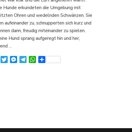
wieder
e Hunde erkundeten die Umgebung mit
schön
itzten Ohren und wedelnden Schwänzen. Sie
mit
n aufeinander zu, schnupperten sich kurz und
anzusehen
–
nnen dann, freudig miteinander zu spielen.
Wie
eine Hund sprang aufgeregt hin und her,
geimschaftlich
end …
es
zu
Facebook
Twitter
Messenger
Telegram
WhatsApp
Teilen
geht.