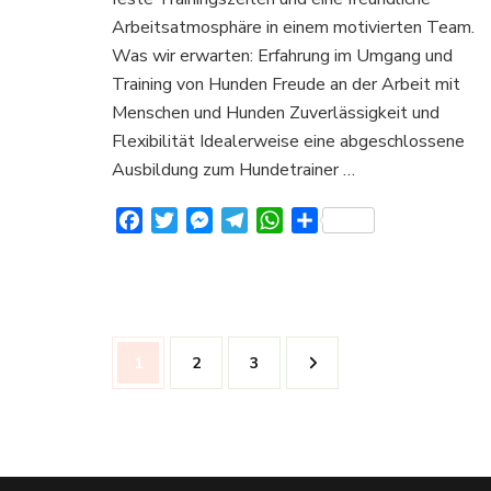
(m/w/d)
Arbeitsatmosphäre in einem motivierten Team.
Was wir erwarten: Erfahrung im Umgang und
Training von Hunden Freude an der Arbeit mit
Menschen und Hunden Zuverlässigkeit und
Flexibilität Idealerweise eine abgeschlossene
Ausbildung zum Hundetrainer …
Facebook
Twitter
Messenger
Telegram
WhatsApp
Teilen
Seitennummerierung
Seite
Seite
Seite
1
2
3
der
Beiträge