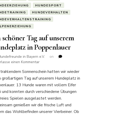
NDEERZIEHUNG
HUNDESPORT
NDETRAINING
HUNDEVERHALTEN
NDEVERHALTENSTRAINING
LPENERZIEHUNG
n schöner Tag auf unserem
ndeplatz in Poppenlauer
undefreunde in Bayern e.V.
on
zu
erlasse einen Kommentar
Ein
strahlendem Sonnenschein hatten wir wieder
schöner
n großartigen Tag auf unserem Hundeplatz in
Tag
auf
enlauer. 13 Hunde waren mit vollem Eifer
unserem
i und konnten durch verschiedene Übungen
Hundeplatz
freies Spielen ausgelastet werden.
in
insam genießen wir die frische Luft und
Poppenlauer
ern das Wohlbefinden unserer Vierbeiner. Ob