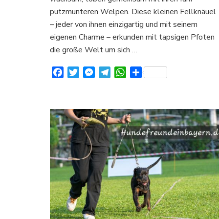
Max
putzmunteren Welpen. Diese kleinen Fellknäuel
und
ihre
– jeder von ihnen einzigartig und mit seinem
Welpen
eigenen Charme – erkunden mit tapsigen Pfoten
das
die große Welt um sich …
Leben
genießen
Facebook
Twitter
Messenger
Telegram
WhatsApp
Teilen