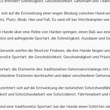
Es erfordert Schnelligkeit, Geschicklichkeit, Gehorsam und Team
 sich auf die Entwicklung einer engen Bindung zwischen Hund un
, Platz, Bleib, Hier und Fuß. Es wird oft bei Wettkämpfen wie
dem Hunde über eine Reihe von Hürden springen, einen Ball aus ei
nelle und aufregende Sportart, die Schnelligkeit, Ausdauer und Ges
werb werfen die Besitzer Frisbees, die ihre Hunde fangen und
volle Sportart, die Geschicklichkeit, Geschwindigkeit und Präzis
ortart, die Elemente des traditionellen Gehorsamstrainings mit
chiedene Stationen durchlaufen und dabei verschiedene Gehors
ntriert sich auf die Entwicklung der natürlichen Schutzhundfäh
eit und Schutzhundarbeit wie Schutzdienst, Fährtenarbeit und
d eine traditionelle Sportart, bei der Hunde einen Schlitten zie