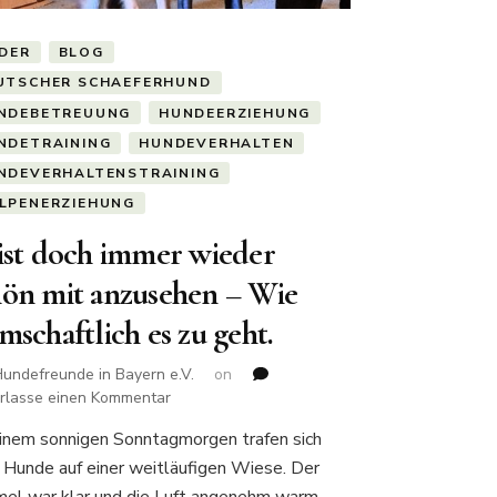
LDER
BLOG
UTSCHER SCHAEFERHUND
NDEBETREUUNG
HUNDEERZIEHUNG
NDETRAINING
HUNDEVERHALTEN
NDEVERHALTENSTRAINING
LPENERZIEHUNG
 ist doch immer wieder
hön mit anzusehen – Wie
mschaftlich es zu geht.
undefreunde in Bayern e.V.
on
zu
erlasse einen Kommentar
Es
inem sonnigen Sonntagmorgen trafen sich
ist
 Hunde auf einer weitläufigen Wiese. Der
doch
immer
el war klar und die Luft angenehm warm.