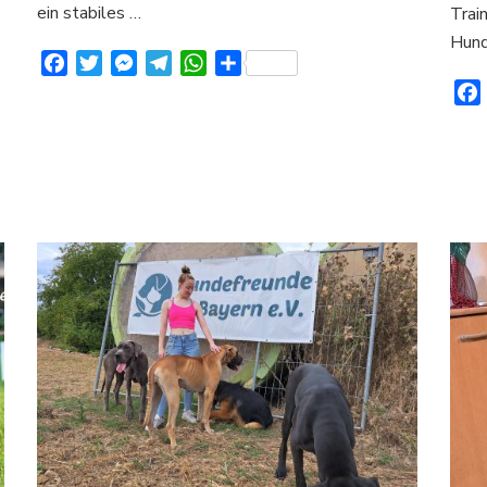
ein stabiles …
Train
Hund
Facebook
Twitter
Messenger
Telegram
WhatsApp
Teilen