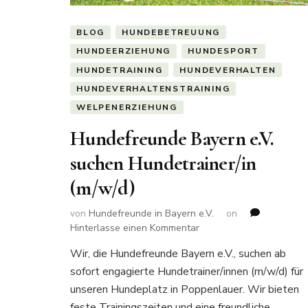
BLOG
HUNDEBETREUUNG
HUNDEERZIEHUNG
HUNDESPORT
HUNDETRAINING
HUNDEVERHALTEN
HUNDEVERHALTENSTRAINING
WELPENERZIEHUNG
Hundefreunde Bayern e.V.
suchen Hundetrainer/in
(m/w/d)
von
Hundefreunde in Bayern e.V.
on
zu
Hinterlasse einen Kommentar
Hundefreunde
Wir, die Hundefreunde Bayern e.V., suchen ab
Bayern
sofort engagierte Hundetrainer/innen (m/w/d) für
e.V.
suchen
unseren Hundeplatz in Poppenlauer. Wir bieten
Hundetrainer/in
feste Trainingszeiten und eine freundliche