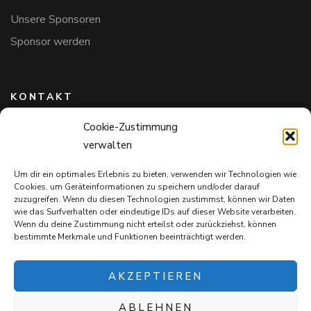
Unsere Sponsoren
Sponsor werden
KONTAKT
Cookie-Zustimmung
Hundefreunde in Bayern e.V.
verwalten
Markus Willi Ebert
Märzgasse 2
Um dir ein optimales Erlebnis zu bieten, verwenden wir Technologien wie
97711 Maßbach
Cookies, um Geräteinformationen zu speichern und/oder darauf
+49 172 85 64 937
zuzugreifen. Wenn du diesen Technologien zustimmst, können wir Daten
wie das Surfverhalten oder eindeutige IDs auf dieser Website verarbeiten.
Hundefreundeinbayern@web.de
Wenn du deine Zustimmung nicht erteilst oder zurückziehst, können
bestimmte Merkmale und Funktionen beeinträchtigt werden.
AKZEPTIEREN
ABLEHNEN