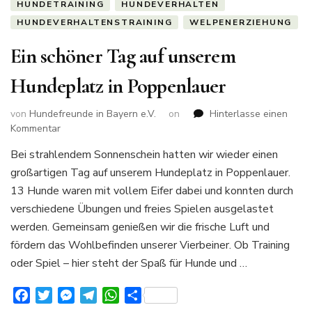
HUNDETRAINING
HUNDEVERHALTEN
HUNDEVERHALTENSTRAINING
WELPENERZIEHUNG
Ein schöner Tag auf unserem
Hundeplatz in Poppenlauer
von
Hundefreunde in Bayern e.V.
on
Hinterlasse einen
zu
Kommentar
Ein
Bei strahlendem Sonnenschein hatten wir wieder einen
schöner
großartigen Tag auf unserem Hundeplatz in Poppenlauer.
Tag
auf
13 Hunde waren mit vollem Eifer dabei und konnten durch
unserem
verschiedene Übungen und freies Spielen ausgelastet
Hundeplatz
werden. Gemeinsam genießen wir die frische Luft und
in
fördern das Wohlbefinden unserer Vierbeiner. Ob Training
Poppenlauer
oder Spiel – hier steht der Spaß für Hunde und …
Facebook
Twitter
Messenger
Telegram
WhatsApp
Teilen