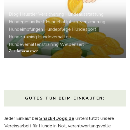
Blog
Haustier Versicherung
Hundeausstattung
Hundegesundheit
Hundehaftpflichtversicherung
Hundeimpfungen
Hundepflege
Hundesport
Hundetraining
Hundeverhalten
Hundeverhaltenstraining
Welpenzeit
Zur Information
GUTES TUN BEIM EINKAUFEN:
Jeder Einkauf bei
Snack4Dogs.de
unterstützt unsere
Vereinsarbeit für Hunde in Not, verantwortungsvolle