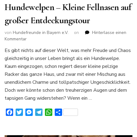
Hundewelpen – Kleine Fellnasen auf
großer Entdeckungstour
von
Hundefreunde in Bayern e.V.
on
Hinterlasse einen
zu
Kommentar
Hundewelpen
Es gibt nichts auf dieser Welt, was mehr Freude und Chaos
–
gleichzeitig in unser Leben bringt als ein Hundewelpe.
Kleine
Fellnasen
Kaum eingezogen, schon regiert dieser kleine pelzige
auf
Racker das ganze Haus, und zwar mit einer Mischung aus
großer
unendlichem Charme und tollpatschiger Ungeschicklichkeit.
Entdeckungstour
Doch wer könnte schon den treuherzigen Augen und dem
tapsigen Gang widerstehen? Wenn ein …
Facebook
Twitter
Messenger
Telegram
WhatsApp
Teilen