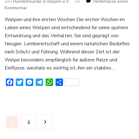
von
Hundefreunde in Bayern e.V.
on
Hinterlasse einen
zu
Kommentar
Welpen
Welpen und ihre ersten Wochen Die ersten Wochen im
und
Leben eines Welpen sind entscheidend für seine spätere
ihre
ersten
Entwicklung und das Verhalten. Sie sind geprägt von
Wochen
Neugier, Lernbereitschaft und einem natürlichen Bedürfnis
nach Schutz und Führung. Während dieser Zeit ist der
Welpe besonders empfänglich für äußere Reize und
Einflüsse, weshalb es wichtig ist, ihm ein stabiles …
Facebook
Twitter
Messenger
Telegram
WhatsApp
Teilen
Seitennummerierung
Seite
Seite
1
2
der
Beiträge