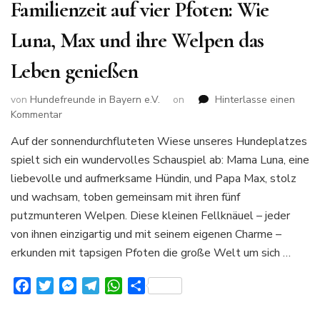
Familienzeit auf vier Pfoten: Wie
Luna, Max und ihre Welpen das
Leben genießen
von
Hundefreunde in Bayern e.V.
on
Hinterlasse einen
zu
Kommentar
Familienzeit
Auf der sonnendurchfluteten Wiese unseres Hundeplatzes
auf
spielt sich ein wundervolles Schauspiel ab: Mama Luna, eine
vier
Pfoten:
liebevolle und aufmerksame Hündin, und Papa Max, stolz
Wie
und wachsam, toben gemeinsam mit ihren fünf
Luna,
putzmunteren Welpen. Diese kleinen Fellknäuel – jeder
Max
von ihnen einzigartig und mit seinem eigenen Charme –
und
ihre
erkunden mit tapsigen Pfoten die große Welt um sich …
Welpen
das
Facebook
Twitter
Messenger
Telegram
WhatsApp
Teilen
Leben
genießen