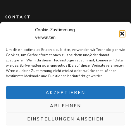
KONTAKT
Cookie-Zustimmung
Hundefreunde in Bayern e.V.
verwalten
Markus Willi Ebert
Märzgasse 2
Um dir ein optimales Erlebnis zu bieten, verwenden wir Technologien wie
97711 Maßbach
Cookies, um Geräteinformationen zu speichern und/oder darauf
+49 172 85 64 937
zuzugreifen. Wenn du diesen Technologien zustimmst, können wir Daten
wie das Surfverhalten oder eindeutige IDs auf dieser Website verarbeiten.
Hundefreundeinbayern@web.de
Wenn du deine Zustimmung nicht erteilst oder zurückziehst, können
bestimmte Merkmale und Funktionen beeinträchtigt werden.
AKZEPTIEREN
ABLEHNEN
Mit jedem Einkauf auf
Snack4Dogs.de
unterstützt ihr die
Hundefreunde in Bayern e.V. – und verwöhnt eure Fellnasen!
EINSTELLUNGEN ANSEHEN
Blossom Chic | Entwickelt von
Blossom Themes
. Präsentiert von
WordPress
.
Datenschutz