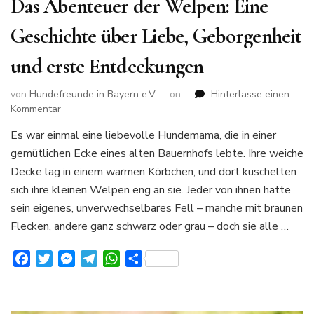
Das Abenteuer der Welpen: Eine
Geschichte über Liebe, Geborgenheit
und erste Entdeckungen
von
Hundefreunde in Bayern e.V.
on
Hinterlasse einen
zu
Kommentar
Das
Es war einmal eine liebevolle Hundemama, die in einer
Abenteuer
gemütlichen Ecke eines alten Bauernhofs lebte. Ihre weiche
der
Welpen:
Decke lag in einem warmen Körbchen, und dort kuschelten
Eine
sich ihre kleinen Welpen eng an sie. Jeder von ihnen hatte
Geschichte
sein eigenes, unverwechselbares Fell – manche mit braunen
über
Flecken, andere ganz schwarz oder grau – doch sie alle …
Liebe,
Geborgenheit
und
Facebook
Twitter
Messenger
Telegram
WhatsApp
Teilen
erste
Entdeckungen