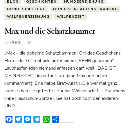
BLOG
GESCHICHTEN
HUNDEERZIEHUNG
HUNDESPIELZEUG
HUNDEVERHALTENSTRAINING
WELPENERZIEHUNG
WELPENZEIT
Max und die Schatzkammer
von
Karin
on
„Max – die geheime Schatzkammer!“ Ort des Geschehens:
Hinter der Gartenbank, unter einem „SEHR geheimen“
Laubhaufen (den niemand anfassen darf, weil „DAS IST
MEIN REICH!“). Inventar-Liste (von Max persönlich
kommentiert): Eine halbe Bratwurst („Die war mal ganz…
aber ich hab sie getestet. Für die Wissenschaft.“) Frauchens
linke Hausschuh-Spitze („Sie hat doch noch den anderen!
UND …
Facebook
Twitter
Messenger
Telegram
WhatsApp
Teilen