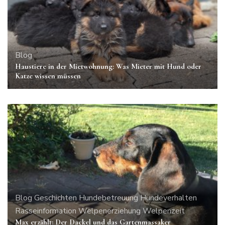
Blog
Haustiere in der Mietwohnung: Was Mieter mit Hund oder
Katze wissen müssen
Blog
Geschichten
Hundebetreuung
Hundeverhalten
Rasseinformation
Welpenerziehung
Welpenzeit
Max erzählt: Der Dackel und das Gartenmassaker