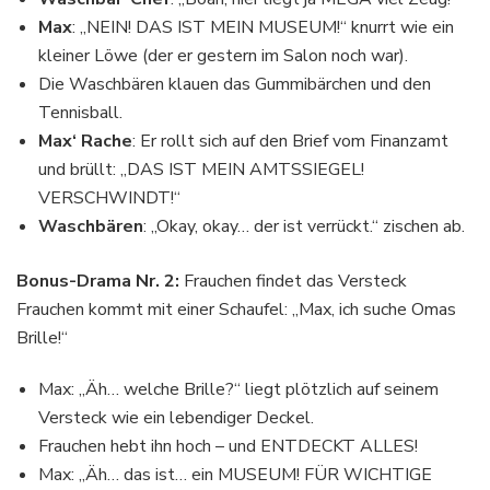
Max
: „NEIN! DAS IST MEIN MUSEUM!“ knurrt wie ein
kleiner Löwe (der er gestern im Salon noch war).
Die Waschbären klauen das Gummibärchen und den
Tennisball.
Max‘ Rache
: Er rollt sich auf den Brief vom Finanzamt
und brüllt: „DAS IST MEIN AMTSSIEGEL!
VERSCHWINDT!“
Waschbären
: „Okay, okay… der ist verrückt.“ zischen ab.
Bonus-Drama Nr. 2:
Frauchen findet das Versteck
Frauchen kommt mit einer Schaufel: „Max, ich suche Omas
Brille!“
Max: „Äh… welche Brille?“ liegt plötzlich auf seinem
Versteck wie ein lebendiger Deckel.
Frauchen hebt ihn hoch – und ENTDECKT ALLES!
Max: „Äh… das ist… ein MUSEUM! FÜR WICHTIGE