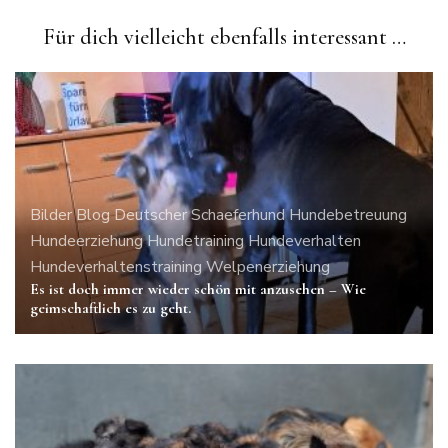
Für dich vielleicht ebenfalls interessant …
Bilder
Blog
Deutscher Schaeferhund
Hundebetreuung
Hundeerziehung
Hundetraining
Hundeverhalten
Hundeverhaltenstraining
Welpenerziehung
Es ist doch immer wieder schön mit anzusehen – Wie
geimschaftlich es zu geht.