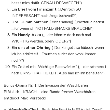
hasst mich dafür. GENAU DESWEGEN.“)
Ein Brief vom Finanzamt
(„Der roch SO
INTERESSANT nach Angstschweiß!“)
Drei Gummibärchen
(leicht sandig) („Notfall-Snacks!
…für wenn ich NOTFALL-SNACKS BRAUCHE!“)
Ein Handy-Akku
(„…der könnte doch noch mal
WICHTIG werden, oder? ODER?“)
Ein einzelner Ohrring
(„Der klingelt so hübsch, wenn
ich ihn schüttel! …Frauchen sucht den wohl immer
noch?“)
Ein Zettel mit „Wichtige Passwörter“ („…der schmeckt
nach ERNSTHAFTIGKEIT. Also hab ich ihn behalten.“)
Bonus-Drama Nr. 1: Die Invasion der Waschbären
Plötzlich – KRACH! – eine Bande frecher Waschbären
entdeckt Max‘ Versteck!
Waschbär-Chef
: „Boah, hier liegt ja MEGA viel Zeug!“