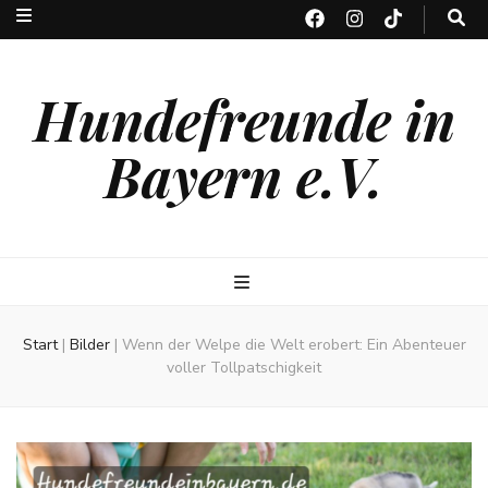
Hundefreunde in
Bayern e.V.
Start
|
Bilder
|
Wenn der Welpe die Welt erobert: Ein Abenteuer
voller Tollpatschigkeit