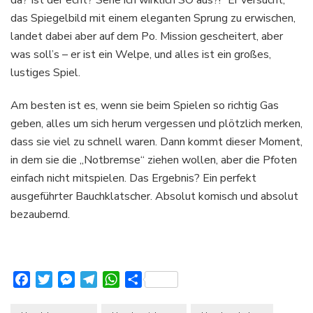
da? Ist der echt? Sehe ich wirklich SO aus?!“ Er versucht,
das Spiegelbild mit einem eleganten Sprung zu erwischen,
landet dabei aber auf dem Po. Mission gescheitert, aber
was soll’s – er ist ein Welpe, und alles ist ein großes,
lustiges Spiel.
Am besten ist es, wenn sie beim Spielen so richtig Gas
geben, alles um sich herum vergessen und plötzlich merken,
dass sie viel zu schnell waren. Dann kommt dieser Moment,
in dem sie die „Notbremse“ ziehen wollen, aber die Pfoten
einfach nicht mitspielen. Das Ergebnis? Ein perfekt
ausgeführter Bauchklatscher. Absolut komisch und absolut
bezaubernd.
Facebook
Twitter
Messenger
Telegram
WhatsApp
Teilen