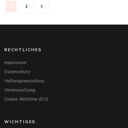
Seitennummerierung
Seite
Seite
1
2
der
Beiträge
RECHTLICHES
Impressum
Datenschutz
Haftungsausschluss
Vereinssatzung
Cookie-Richtlinie (EU)
WICHTIGES