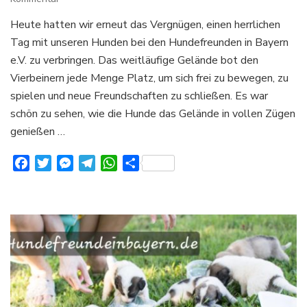
Ein
Heute hatten wir erneut das Vergnügen, einen herrlichen
wunderbarer
Tag mit unseren Hunden bei den Hundefreunden in Bayern
Tag
bei
e.V. zu verbringen. Das weitläufige Gelände bot den
den
Vierbeinern jede Menge Platz, um sich frei zu bewegen, zu
spielen und neue Freundschaften zu schließen. Es war
schön zu sehen, wie die Hunde das Gelände in vollen Zügen
genießen …
Facebook
Twitter
Messenger
Telegram
WhatsApp
Teilen