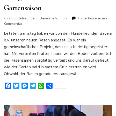
Gartensaison
von
Hundefreunde in Bayern e.V.
on
Hinterlasse einen
zu
Kommentar
Gemeinsames
Letzten Samstag haben wir von den Hundefreunden Bayern
Rasenprojekt
e.V. unseren neuen Rasen angesät. Es war ein
bei
den
gemeinschaftliches Projekt, das uns alle richtig begeistert
Hundefreunden
hat. Mit vereinten Kräften haben wir den Boden vorbereitet,
Bayern
die Rasensamen sorgfältig verteilt und uns darauf gefreut,
e.V.:
wie der Garten bald in sattem Grün erstrahlen wird.
Ein
erfolgreicher
Obwohl der Rasen gerade erst ausgesät …
Start
in
Facebook
Twitter
Messenger
Telegram
WhatsApp
Teilen
die
Gartensaison