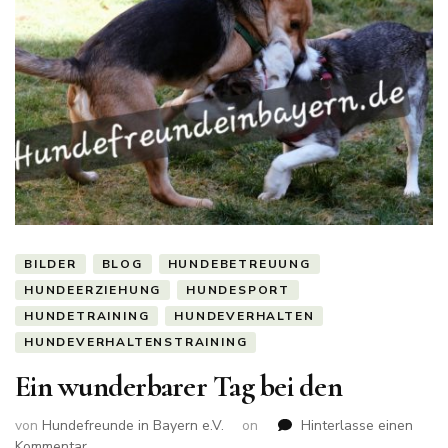
BILDER
BLOG
HUNDEBETREUUNG
HUNDEERZIEHUNG
HUNDESPORT
HUNDETRAINING
HUNDEVERHALTEN
HUNDEVERHALTENSTRAINING
Ein wunderbarer Tag bei den
von
Hundefreunde in Bayern e.V.
on
Hinterlasse einen
zu
Kommentar