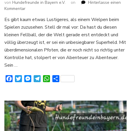
von
Hundefreunde in Bayern e.V.
on
Hinterlasse einen
zu
Kommentar
Wenn
Es gibt kaum etwas Lustigeres, als einem Welpen beim
der
Spielen zuzusehen. Stell dir mal vor: Da hast du diesen
Welpe
die
kleinen Fellball, der die Welt gerade erst entdeckt und
Welt
völlig überzeugt ist, er sei ein unbesiegbarer Superheld. Mit
erobert:
überdimensionalen Pfoten, die er noch nicht so richtig unter
Ein
Kontrolle hat, stolpert er von Abenteuer zu Abenteuer.
Abenteuer
voller
Sein …
Tollpatschigkeit
Facebook
Twitter
Messenger
Telegram
WhatsApp
Teilen