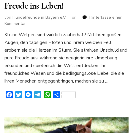
Freude ins Leben!
von
Hundefreunde in Bayern e.V.
on
Hinterlasse einen
zu
Kommentar
Welpen
Kleine Welpen sind wirklich zauberhaft! Mit ihren großen
verbreiten
Augen, den tapsigen Pfoten und ihrem weichen Fell
einfach
gute
erobern sie die Herzen im Sturm. Sie strahlen Unschuld und
Laune
pure Freude aus, während sie neugierig ihre Umgebung
und
erkunden und spielerisch die Welt entdecken. Ihr
bringen
freundliches Wesen und die bedingungslose Liebe, die sie
jede
Menge
ihren Menschen entgegenbringen, machen sie zu …
Freude
ins
Facebook
Twitter
Messenger
Telegram
WhatsApp
Teilen
Leben!