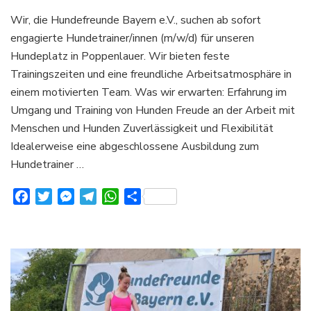
Hundefreunde
Wir, die Hundefreunde Bayern e.V., suchen ab sofort
Bayern
engagierte Hundetrainer/innen (m/w/d) für unseren
e.V.
suchen
Hundeplatz in Poppenlauer. Wir bieten feste
Hundetrainer/in
Trainingszeiten und eine freundliche Arbeitsatmosphäre in
(m/w/d)
einem motivierten Team. Was wir erwarten: Erfahrung im
Umgang und Training von Hunden Freude an der Arbeit mit
Menschen und Hunden Zuverlässigkeit und Flexibilität
Idealerweise eine abgeschlossene Ausbildung zum
Hundetrainer …
Facebook
Twitter
Messenger
Telegram
WhatsApp
Teilen