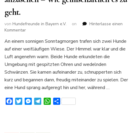
geht.
von
Hundefreunde in Bayern e.V.
on
Hinterlasse einen
zu
Kommentar
Es
An einem sonnigen Sonntagmorgen trafen sich zwei Hunde
ist
auf einer weitläufigen Wiese. Der Himmel war klar und die
doch
immer
Luft angenehm warm. Beide Hunde erkundeten die
wieder
Umgebung mit gespitzten Ohren und wedelnden
schön
Schwänzen. Sie kamen aufeinander zu, schnupperten sich
mit
kurz und begannen dann, freudig miteinander zu spielen. Der
anzusehen
–
eine Hund sprang aufgeregt hin und her, während …
Wie
geimschaftlich
Facebook
Twitter
Messenger
Telegram
WhatsApp
Teilen
es
zu
geht.