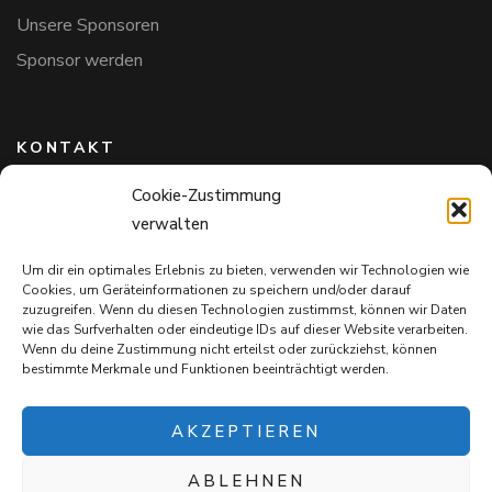
Unsere Sponsoren
Sponsor werden
KONTAKT
Cookie-Zustimmung
Hundefreunde in Bayern e.V.
verwalten
Markus Willi Ebert
Märzgasse 2
Um dir ein optimales Erlebnis zu bieten, verwenden wir Technologien wie
97711 Maßbach
Cookies, um Geräteinformationen zu speichern und/oder darauf
+49 172 85 64 937
zuzugreifen. Wenn du diesen Technologien zustimmst, können wir Daten
wie das Surfverhalten oder eindeutige IDs auf dieser Website verarbeiten.
Hundefreundeinbayern@web.de
Wenn du deine Zustimmung nicht erteilst oder zurückziehst, können
bestimmte Merkmale und Funktionen beeinträchtigt werden.
AKZEPTIEREN
ABLEHNEN