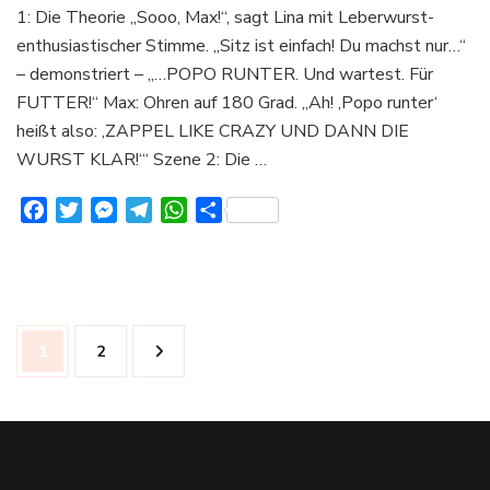
1: Die Theorie „Sooo, Max!“, sagt Lina mit Leberwurst-
enthusiastischer Stimme. „Sitz ist einfach! Du machst nur…“
– demonstriert – „…POPO RUNTER. Und wartest. Für
FUTTER!“ Max: Ohren auf 180 Grad. „Ah! ‚Popo runter‘
heißt also: ‚ZAPPEL LIKE CRAZY UND DANN DIE
WURST KLAR!‘“ Szene 2: Die …
Facebook
Twitter
Messenger
Telegram
WhatsApp
Teilen
Seitennummerierung
Seite
Seite
1
2
der
Beiträge