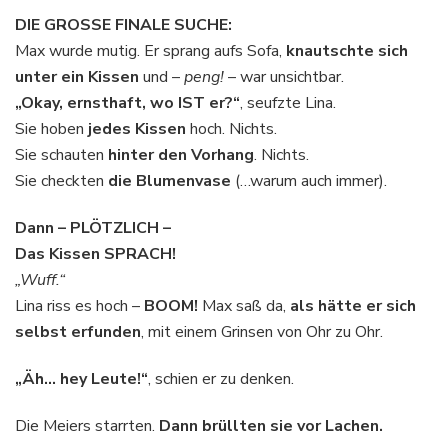
DIE GROSSE FINALE SUCHE:
Max wurde mutig. Er sprang aufs Sofa,
knautschte sich
unter ein Kissen
und –
peng!
– war unsichtbar.
„Okay, ernsthaft, wo IST er?“
, seufzte Lina.
Sie hoben
jedes Kissen
hoch. Nichts.
Sie schauten
hinter den Vorhang
. Nichts.
Sie checkten
die Blumenvase
(…warum auch immer).
Dann – PLÖTZLICH –
Das Kissen SPRACH!
„Wuff.“
Lina riss es hoch –
BOOM!
Max saß da,
als hätte er sich
selbst erfunden
, mit einem Grinsen von Ohr zu Ohr.
„Äh… hey Leute!“
, schien er zu denken.
Die Meiers starrten.
Dann brüllten sie vor Lachen.