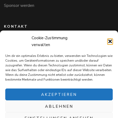
Sponsor werden
KONTAKT
Cookie-Zustimmung
Hundefreunde in Bayern e.V.
verwalten
Markus Willi Ebert
Märzgasse 2
Um dir ein optimales Erlebnis zu bieten, verwenden wir Technologien wie
97711 Maßbach
Cookies, um Geräteinformationen zu speichern und/oder darauf
+49 172 85 64 937
zuzugreifen. Wenn du diesen Technologien zustimmst, können wir Daten
wie das Surfverhalten oder eindeutige IDs auf dieser Website verarbeiten.
Hundefreundeinbayern@web.de
Wenn du deine Zustimmung nicht erteilst oder zurückziehst, können
bestimmte Merkmale und Funktionen beeinträchtigt werden.
AKZEPTIEREN
ABLEHNEN
Mit jedem Einkauf auf
Snack4Dogs.de
unterstützt ihr die
Hundefreunde in Bayern e.V. – und verwöhnt eure Fellnasen!