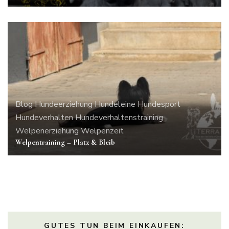
Blog
Hundeerziehung
Hundeleine
Hundesport
Hundeverhalten
Hundeverhaltenstraining
Welpenerziehung
Welpenzeit
Welpentraining – Platz & Bleib
GUTES TUN BEIM EINKAUFEN: