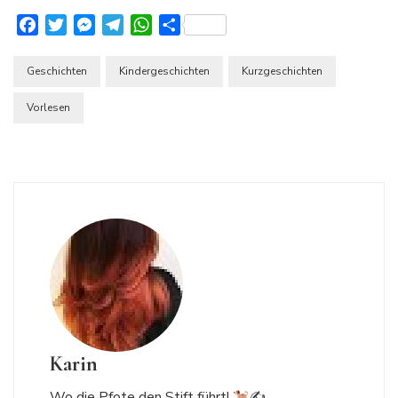
Facebook
Twitter
Messenger
Telegram
WhatsApp
Teilen
Geschichten
Kindergeschichten
Kurzgeschichten
Vorlesen
Karin
Wo die Pfote den Stift führt!
✍