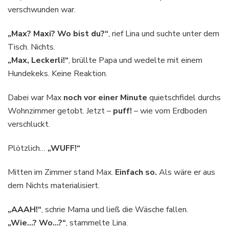
verschwunden war.
„Max? Maxi? Wo bist du?“
, rief Lina und suchte unter dem
Tisch. Nichts.
„Max, Leckerli!“
, brüllte Papa und wedelte mit einem
Hundekeks. Keine Reaktion.
Dabei war Max
noch vor einer Minute
quietschfidel durchs
Wohnzimmer getobt. Jetzt –
puff!
– wie vom Erdboden
verschluckt.
Plötzlich…
„WUFF!“
Mitten im Zimmer stand Max.
Einfach so.
Als wäre er aus
dem Nichts materialisiert.
„AAAH!“
, schrie Mama und ließ die Wäsche fallen.
„Wie…? Wo…?“
, stammelte Lina.